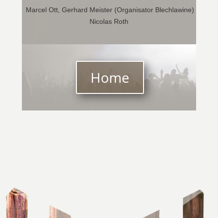
Marcel Ott, Gerhard Meister (Organisator Blechlawine)
Nicolas Roth
Home